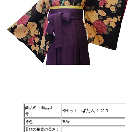
・
商品名
商品番
ぼたん１２１
袴セット
：
号
：
紫等
袴色
着物の袖丈の長さ：